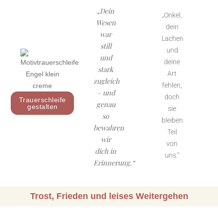
„Dein
„Onkel,
Wesen
dein
war
Lachen
still
und
und
deine
stark
Art
zugleich
fehlen,
– und
doch
Trauerschleife
genau
gestalten
sie
so
bleiben
bewahren
Teil
wir
von
dich in
uns.“
Erinnerung.“
Trost, Frieden und leises Weitergehen