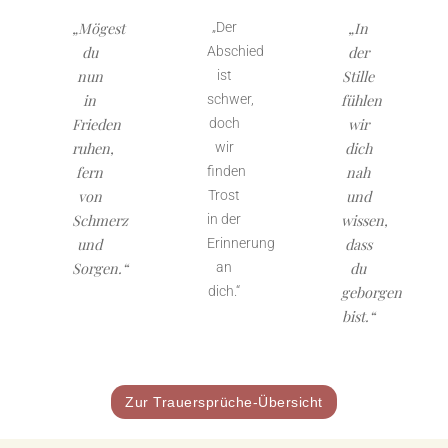
„Mögest
„In
„Der
du
der
Abschied
nun
Stille
ist
in
fühlen
schwer,
Frieden
wir
doch
ruhen,
dich
wir
fern
nah
finden
von
und
Trost
Schmerz
wissen,
in der
und
dass
Erinnerung
Sorgen.“
du
an
geborgen
dich.“
bist.“
Zur Trauersprüche-Übersicht