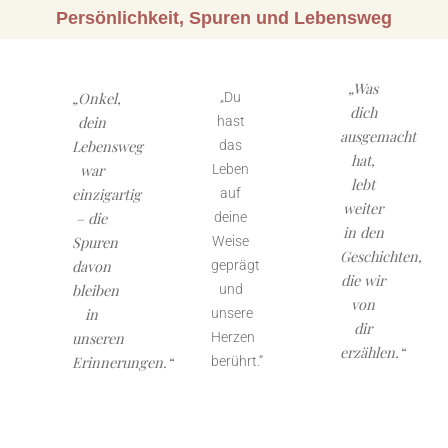
Persönlichkeit, Spuren und Lebensweg
„Was
„Onkel,
„Du
dich
dein
hast
ausgemacht
Lebensweg
das
hat,
war
Leben
lebt
einzigartig
auf
weiter
– die
deine
in den
Spuren
Weise
Geschichten,
davon
geprägt
die wir
bleiben
und
von
in
unsere
dir
unseren
Herzen
erzählen.“
Erinnerungen.“
berührt.“