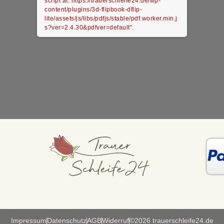
script at: https://trauerschleife24.de/wp-
content/plugins/3d-flipbook-dflip-
lite/assets/js/libs/pdfjs/stable/pdf.worker.min.j
s?ver=2.4.30&pdfver=default".
Impressum
Datenschutz
AGB
Widerruf
©2026 trauerschleife24.de