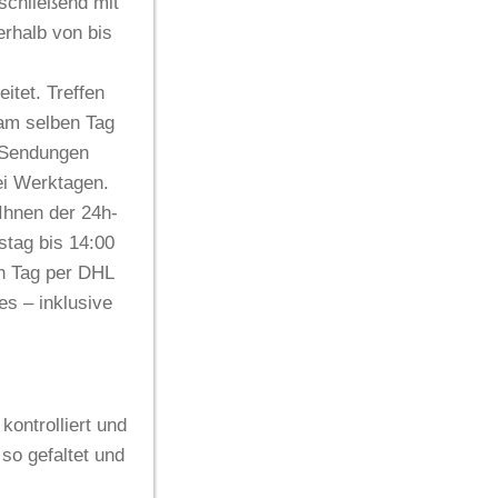
nschließend mit
nerhalb von
bis
itet. Treffen
 am selben Tag
 Sendungen
i Werktagen
.
Ihnen der 24h-
stag bis 14:00
en Tag per DHL
es
– inklusive
kontrolliert und
so gefaltet und