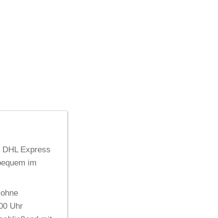
t
DHL Express
 bequem im
 ohne
:00 Uhr