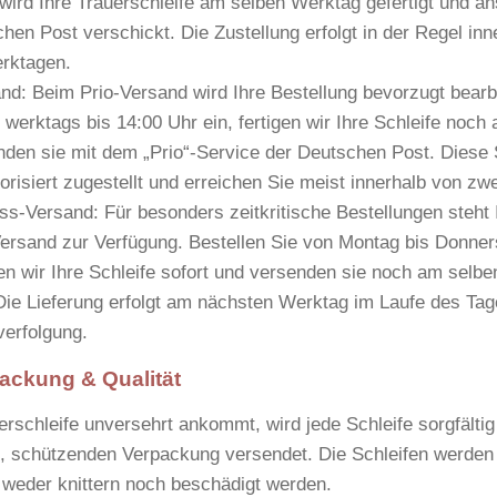
 wird Ihre Trauerschleife am selben Werktag gefertigt und a
hen Post verschickt. Die Zustellung erfolgt in der Regel in
erktagen
.
and:
Beim Prio-Versand wird Ihre Bestellung bevorzugt bearbe
 werktags bis 14:00 Uhr ein, fertigen wir Ihre Schleife noch
nden sie mit dem „Prio“-Service der Deutschen Post. Diese
orisiert zugestellt und erreichen Sie meist innerhalb von
zwe
ss-Versand:
Für besonders zeitkritische Bestellungen steht 
ersand zur Verfügung. Bestellen Sie von Montag bis Donner
gen wir Ihre Schleife sofort und versenden sie noch am selb
ie Lieferung erfolgt am
nächsten Werktag im Laufe des Tag
erfolgung.
ackung & Qualität
rschleife unversehrt ankommt, wird jede Schleife sorgfältig 
en, schützenden Verpackung versendet. Die Schleifen werden 
ie weder knittern noch beschädigt werden.