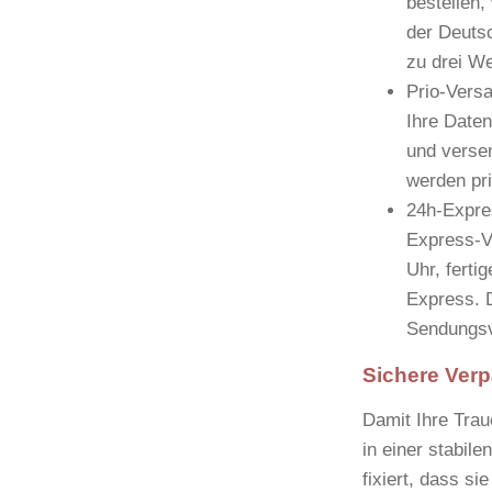
bestellen,
der Deutsc
zu drei W
Prio-Vers
Ihre Daten
und verse
werden pri
24h-Expre
Express-V
Uhr, ferti
Express. D
Sendungsv
Sichere Verp
Damit Ihre Traue
in einer stabil
fixiert, dass s