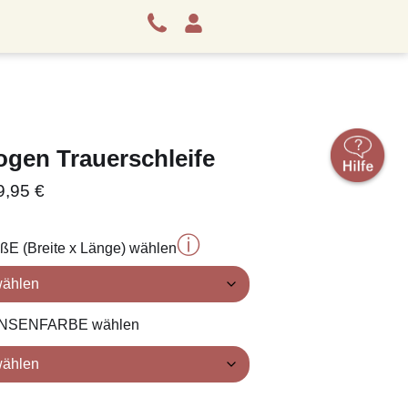
gen Trauerschleife
9,95
€
ⓘ
ÖßE (Breite x Länge) wählen
FRANSENFARBE wählen