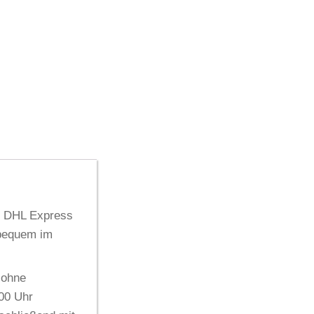
t
DHL Express
 bequem im
 ohne
:00 Uhr