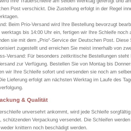
 wird Ihre Trauerschleife am selben Werktag gefertigt und a
hen Post verschickt. Die Zustellung erfolgt in der Regel in
erktagen
.
and:
Beim Prio-Versand wird Ihre Bestellung bevorzugt bearbe
 werktags bis 14:00 Uhr ein, fertigen wir Ihre Schleife noch
nden sie mit dem „Prio“-Service der Deutschen Post. Diese
orisiert zugestellt und erreichen Sie meist innerhalb von
zwe
ss-Versand:
Für besonders zeitkritische Bestellungen steht 
ersand zur Verfügung. Bestellen Sie von Montag bis Donner
gen wir Ihre Schleife sofort und versenden sie noch am selb
ie Lieferung erfolgt am
nächsten Werktag im Laufe des Tag
erfolgung.
ackung & Qualität
rschleife unversehrt ankommt, wird jede Schleife sorgfältig 
en, schützenden Verpackung versendet. Die Schleifen werden 
ie weder knittern noch beschädigt werden.