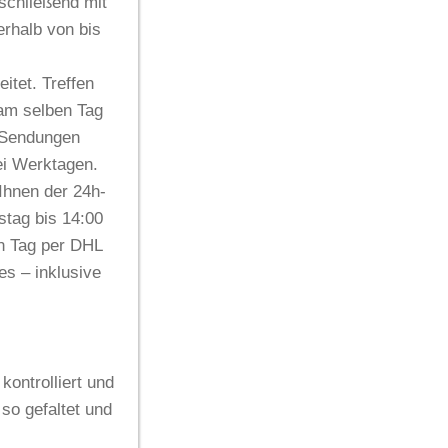
nschließend mit
nerhalb von
bis
itet. Treffen
 am selben Tag
 Sendungen
i Werktagen
.
Ihnen der 24h-
stag bis 14:00
en Tag per DHL
es
– inklusive
kontrolliert und
so gefaltet und