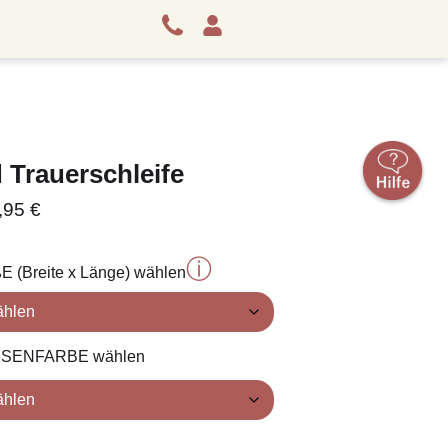
 Trauerschleife
,95
€
ⓘ
ßE (Breite x Länge) wählen
RANSENFARBE wählen