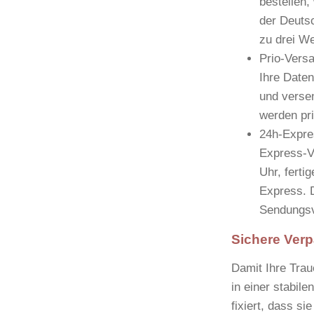
bestellen,
der Deutsc
zu drei W
Prio-Vers
Ihre Daten
und verse
werden pri
24h-Expre
Express-V
Uhr, ferti
Express. D
Sendungsv
Sichere Verp
Damit Ihre Traue
in einer stabil
fixiert, dass s