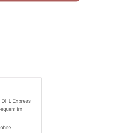
t
DHL Express
 bequem im
 ohne