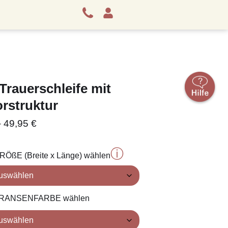
Trauerschleife mit
rstruktur
–
49,95
€
ⓘ
 GRÖßE (Breite x Länge) wählen
: FRANSENFARBE wählen