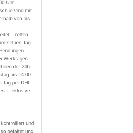
:00 Uhr
nschließend mit
nerhalb von
bis
itet. Treffen
 am selben Tag
 Sendungen
i Werktagen
.
Ihnen der 24h-
stag bis 14:00
en Tag per DHL
es
– inklusive
kontrolliert und
so gefaltet und