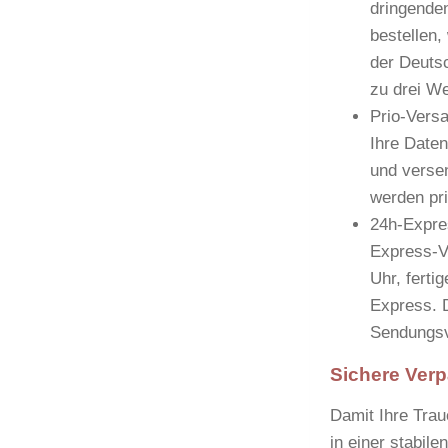
dringenden
bestellen,
der Deutsc
zu drei W
Prio-Vers
Ihre Daten
und verse
werden pri
24h-Expre
Express-V
Uhr, ferti
Express. D
Sendungsv
Sichere Verp
Damit Ihre Traue
in einer stabil