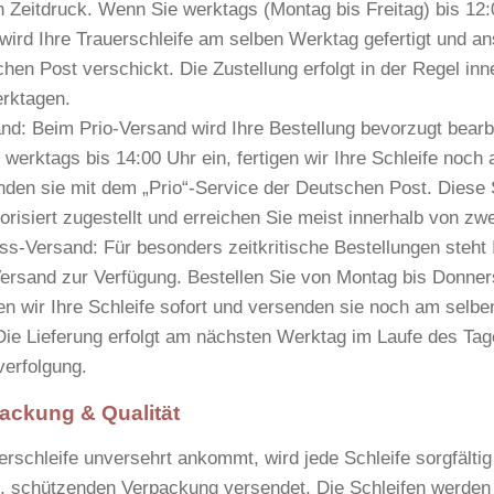
 Zeitdruck. Wenn Sie werktags (Montag bis Freitag) bis 12
 wird Ihre Trauerschleife am selben Werktag gefertigt und a
hen Post verschickt. Die Zustellung erfolgt in der Regel in
erktagen
.
and:
Beim Prio-Versand wird Ihre Bestellung bevorzugt bearbe
 werktags bis 14:00 Uhr ein, fertigen wir Ihre Schleife noch
nden sie mit dem „Prio“-Service der Deutschen Post. Diese
orisiert zugestellt und erreichen Sie meist innerhalb von
zwe
ss-Versand:
Für besonders zeitkritische Bestellungen steht 
ersand zur Verfügung. Bestellen Sie von Montag bis Donner
gen wir Ihre Schleife sofort und versenden sie noch am selb
ie Lieferung erfolgt am
nächsten Werktag im Laufe des Tag
erfolgung.
ackung & Qualität
rschleife unversehrt ankommt, wird jede Schleife sorgfältig 
en, schützenden Verpackung versendet. Die Schleifen werden 