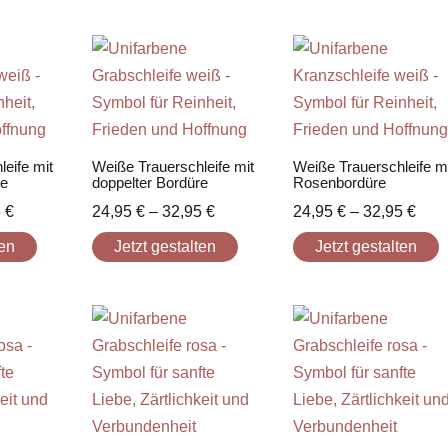
eife mit
Weiße Trauerschleife mit
Weiße Trauerschleife m
re
doppelter Bordüre
Rosenbordüre
5
€
24,95
€
–
32,95
€
24,95
€
–
32,95
€
ten
Jetzt gestalten
Jetzt gestalten