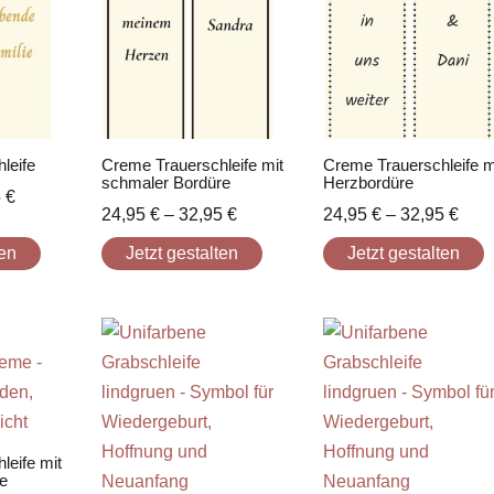
leife
Creme Trauerschleife mit
Creme Trauerschleife m
schmaler Bordüre
Herzbordüre
5
€
24,95
€
–
32,95
€
24,95
€
–
32,95
€
ten
Jetzt gestalten
Jetzt gestalten
leife mit
e