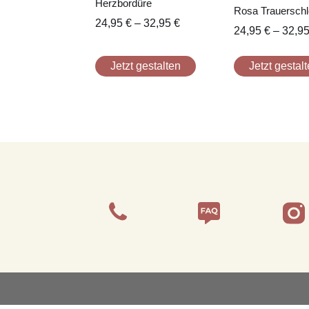
Herzbordüre
Rosa Trauerschl
24,95
€
–
32,95
€
24,95
€
–
32,9
Jetzt gestalten
Jetzt gestal