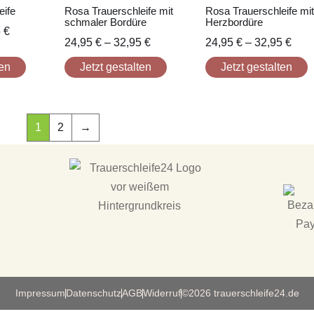
eife
Rosa Trauerschleife mit
Rosa Trauerschleife mi
schmaler Bordüre
Herzbordüre
5
€
24,95
€
–
32,95
€
24,95
€
–
32,95
€
ten
Jetzt gestalten
Jetzt gestalten
1
2
→
Impressum
Datenschutz
AGB
Widerruf
©2026 trauerschleife24.de