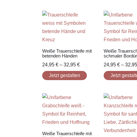
Weiße Trauerschleife mit
Weiße Trauerschl
betenden Händen
schmaler Bordü
24,95
€
–
32,95
€
24,95
€
–
32,9
Jetzt gestalten
Jetzt gestal
Weiße Trauerschleife mit