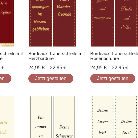
chleife mit
Bordeaux Trauerschleife mit
Bordeaux Trauerschleif
re
Herzbordüre
Rosenbordüre
5
€
24,95
€
–
32,95
€
24,95
€
–
32,95
€
ten
Jetzt gestalten
Jetzt gestalten