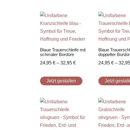
Blaue Trauerschleife mit
Blaue Trauerschl
schmaler Bordüre
doppelter Bordür
24,95
€
–
32,95
€
24,95
€
–
32,9
Jetzt gestalten
Jetzt gestal