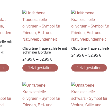
eife mit
e
Olivgrüne Trauerschleife mit
Olivgrüne Trauerschleif
schmaler Bordüre
5
€
24,95
€
–
32,95
€
24,95
€
–
32,95
€
ten
Jetzt gestalten
Jetzt gestalten